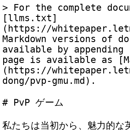
> For the complete docu
[llms.txt]
(https://whitepaper.let
Markdown versions of do
available by appending 
page is available as [M
(https://whitepaper.let
dong/pvp-gmu.md).

# PvP ゲーム

私たちは当初から、魅力的な