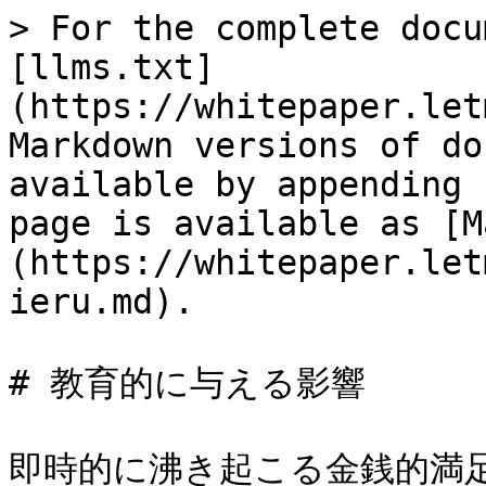
> For the complete docu
[llms.txt]
(https://whitepaper.let
Markdown versions of do
available by appending 
page is available as [M
(https://whitepaper.let
ieru.md).

# 教育的に与える影響

即時的に沸き起こる金銭的満