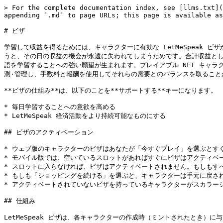
> For the complete documentation index, see [llms.txt](
appending `.md` to page URLs; this page is available as
# ビザ

学習して収益を得るためには、キャラクターに有効な LetMeSpeak
うと、その日の収益の機会が永遠に失われてしまうためです。合計収益と
語を学習することへの強い願望が生まれます。プレイアブル NFT キャラ
測·管理し、手数料と報酬を使用してそれらの需要とのバランスを取ることが
**ビザの仕組み**は、以下のことを**サポートする**キーになります。

* 毎日学習することへの意欲を高める

* LetMeSpeak 経済活動をより持続可能なものにする

## ビザのアクティベーション

* ウェブ版のキャラクターのビザはあなたが「今すぐプレイ」を選ぶとす
* モバイル版では、空いているスロットがあればすぐにビザはアクティベ
* スロットに入らなければ、ビザはアクティベートされません。もしもす
* もしも「ショッピングを続ける」を選ぶと、キャラクターは手元に戻さ
* アクティベートされていないビザを持っているキャラクターがスカラー
## 仕組み

LetMeSpeak ビザは、各キャラクターの作成時（ミントされたとき）に