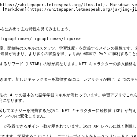
https://whitepaper.letmespeak.org/llms.txt). Markdown ve
 [Markdown](https://whitepaper.letmespeak.org/ja/jing-ji
いを生み出す主な特性を見てみましょう。

figcaption></figcaption></figure>

ア度、開始時のスキルのスタッツ、学習速度）を定義するメインの属性です。
度が高まり、より多くの収益を得、より高い確率で PvP に勝利することが
するリワード（LSTAR）の額が異なります。NFT キャラクターの参入価格
作成できます。新しいキャラクターを取得するには、レアリティが同じ 2 つ
文法の 4 つの基本的な語学学習スキルが備わっています。学習アプリでこれ
利になります。

す。学習してエナジーを消費するたびに、NFT キャラクターに経験値（XP）が
P レベルは変化しません。

クターが取得できるポイント数が示されています。次の XP レベルに速く到達
消費できます。学習することにより、エナジーポイントをトークンリワードと XP