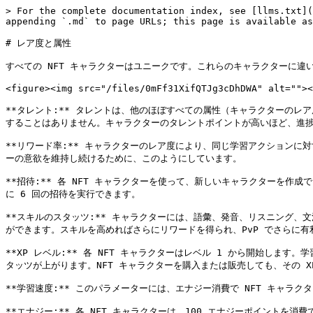
> For the complete documentation index, see [llms.txt](
appending `.md` to page URLs; this page is available as
# レア度と属性

すべての NFT キャラクターはユニークです。これらのキャラクターに違
<figure><img src="/files/0mFf31XifQTJg3cDhDWA" alt=""><
**タレント:** タレントは、他のほぼすべての属性（キャラクターのレ
することはありません。キャラクターのタレントポイントが高いほど、進捗速
**リワード率:** キャラクターのレア度により、同じ学習アクションに対
ーの意欲を維持し続けるために、このようにしています。

**招待:** 各 NFT キャラクターを使って、新しいキャラクターを
に 6 回の招待を実行できます。

**スキルのスタッツ:** キャラクターには、語彙、発音、リスニング、
ができます。スキルを高めればさらにリワードを得られ、PvP でさらに有
**XP レベル:** 各 NFT キャラクターはレベル 1 から開始しま
タッツが上がります。NFT キャラクターを購入または販売しても、その X
**学習速度:** このパラメーターには、エナジー消費で NFT キャラ
**エナジー:** 各 NFT キャラクターは、100 エナジーポイントを