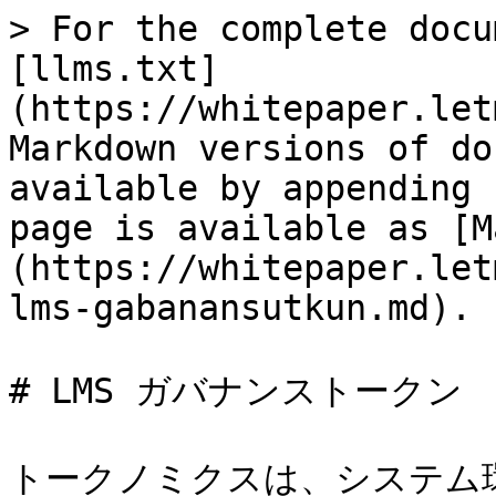
> For the complete docu
[llms.txt]
(https://whitepaper.let
Markdown versions of do
available by appending 
page is available as [M
(https://whitepaper.let
lms-gabanansutkun.md).

# LMS ガバナンストークン

トークノミクスは、システム