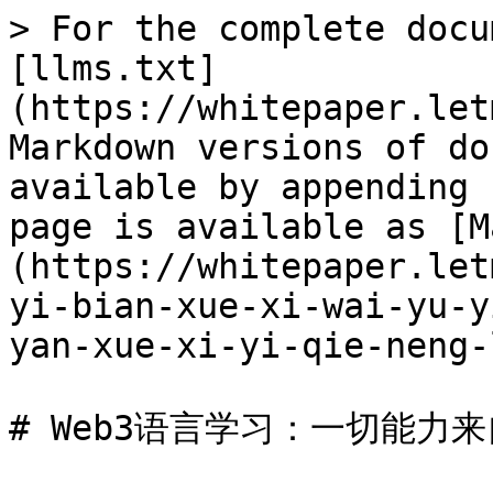
> For the complete docu
[llms.txt]
(https://whitepaper.let
Markdown versions of do
available by appending 
page is available as [M
(https://whitepaper.let
yi-bian-xue-xi-wai-yu-y
yan-xue-xi-yi-qie-neng-
# Web3语言学习：一切能力来