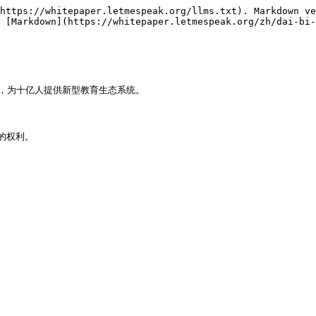
https://whitepaper.letmespeak.org/llms.txt). Markdown ve
 [Markdown](https://whitepaper.letmespeak.org/zh/dai-bi-
则，为十亿人提供新型教育生态系统。
