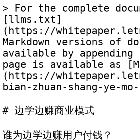
> For the complete docu
[llms.txt]
(https://whitepaper.let
Markdown versions of do
available by appending 
page is available as [M
(https://whitepaper.let
bian-zhuan-shang-ye-mo-
# 边学边赚商业模式

谁为边学边赚用户付钱？
