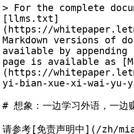
> For the complete docu
[llms.txt]
(https://whitepaper.let
Markdown versions of do
available by appending 
page is available as [M
(https://whitepaper.let
yi-bian-xue-xi-wai-yu-y
# 想象：一边学习外语，一边赚
请参考[免责声明中](/zh/mian