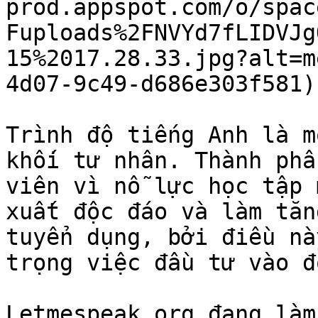
prod.appspot.com/o/spac
Fuploads%2FNVYd7fLIDVJg
15%2017.28.33.jpg?alt=m
4d07-9c49-d686e303f581)

Trình độ tiếng Anh là m
khối tư nhân. Thành phầ
viên vì nỗ lực học tập 
xuất độc đáo và làm tăn
tuyển dụng, bởi điều nà
trọng việc đầu tư vào đ
Letmespeak.org đang làm