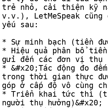
trẻ nhỏ, cải thiện kỹ n
v.v.), LetMeSpeak cũng 
yếu sau:

* Sự minh bạch (tiền đư
* Hiệu quả phân bổ tiền
gửi đến các đơn vị thụ 
* &#x20;Tác động đo đếm
trong thời gian thực đư
góp ở cấp độ vô cùng ch
* Triển khai tức thì (t
người thụ hưởng)&#x20;
