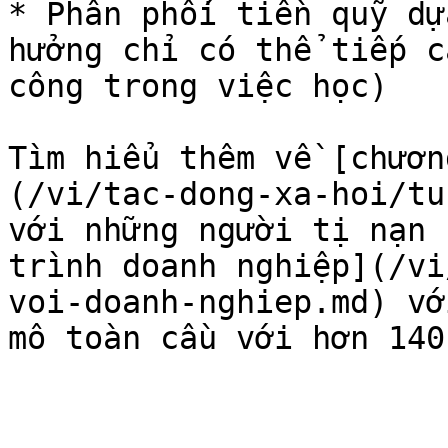
* Phân phối tiền quỹ dự
hưởng chỉ có thể tiếp c
công trong việc học)

Tìm hiểu thêm về [chươn
(/vi/tac-dong-xa-hoi/tu
với những người tị nạn 
trình doanh nghiệp](/vi
voi-doanh-nghiep.md) vớ