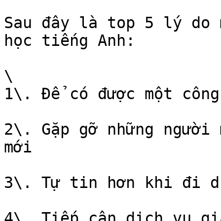
Sau đây là top 5 lý do 
học tiếng Anh:

\

1\. Để có được một công
2\. Gặp gỡ những người 
mới

3\. Tự tin hơn khi đi d
4\. Tiếp cận dịch vụ gi