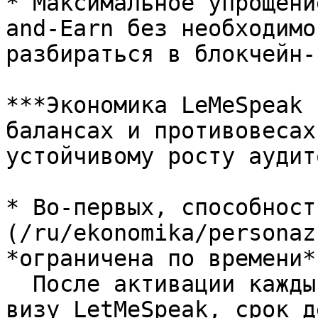
* Максимальное упрощени
and-Earn без необходимо
разбираться в блокчейн-
***Экономика LeMeSpeak 
балансах и противовесах
устойчивому росту аудит
* Во-первых, способност
(/ru/ekonomika/personaz
*ограничена по времени*.
  После активации каждый NFT-персонаж получает 
визу LetMeSpeak, срок д