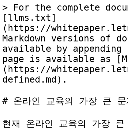
> For the complete docu
[llms.txt]
(https://whitepaper.let
Markdown versions of do
available by appending 
page is available as [M
(https://whitepaper.let
defined.md).

# 온라인 교육의 가장 큰 문
현재 온라인 교육의 가장 큰 