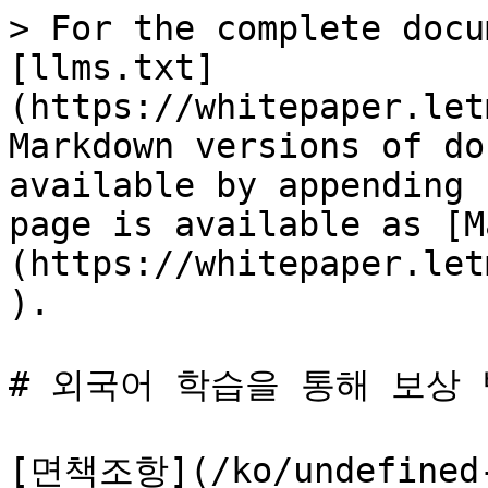
> For the complete docu
[llms.txt]
(https://whitepaper.let
Markdown versions of do
available by appending 
page is available as [M
(https://whitepaper.let
).

# 외국어 학습을 통해 보상 
[면책조항](/ko/undefin