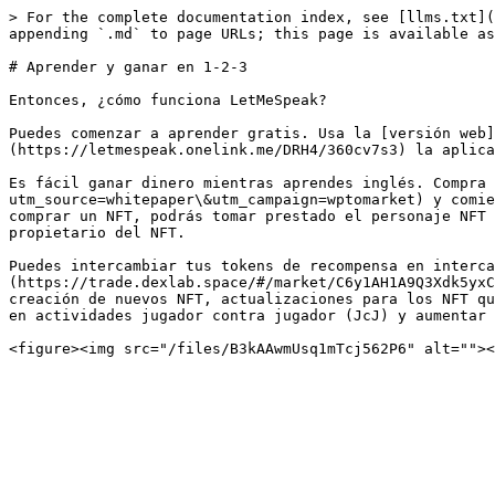
> For the complete documentation index, see [llms.txt](
appending `.md` to page URLs; this page is available as
# Aprender y ganar en 1-2-3

Entonces, ¿cómo funciona LetMeSpeak?

Puedes comenzar a aprender gratis. Usa la [versión web]
(https://letmespeak.onelink.me/DRH4/360cv7s3) la aplica
Es fácil ganar dinero mientras aprendes inglés. Compra 
utm_source=whitepaper\&utm_campaign=wptomarket) y comie
comprar un NFT, podrás tomar prestado el personaje NFT 
propietario del NFT.

Puedes intercambiar tus tokens de recompensa en interca
(https://trade.dexlab.space/#/market/C6y1AH1A9Q3Xdk5yxC
creación de nuevos NFT, actualizaciones para los NFT qu
en actividades jugador contra jugador (JcJ) y aumentar 