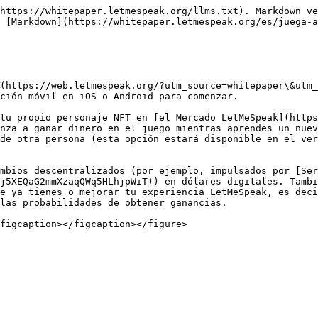
https://whitepaper.letmespeak.org/llms.txt). Markdown ve
 [Markdown](https://whitepaper.letmespeak.org/es/juega-a
(https://web.letmespeak.org/?utm_source=whitepaper\&utm_
ción móvil en iOS o Android para comenzar.

tu propio personaje NFT en [el Mercado LetMeSpeak](https
nza a ganar dinero en el juego mientras aprendes un nuev
de otra persona (esta opción estará disponible en el ver
mbios descentralizados (por ejemplo, impulsados por [Ser
j5XEQaG2mmXzaqQWq5HLhjpWiT)) en dólares digitales. Tambi
e ya tienes o mejorar tu experiencia LetMeSpeak, es deci
las probabilidades de obtener ganancias.
