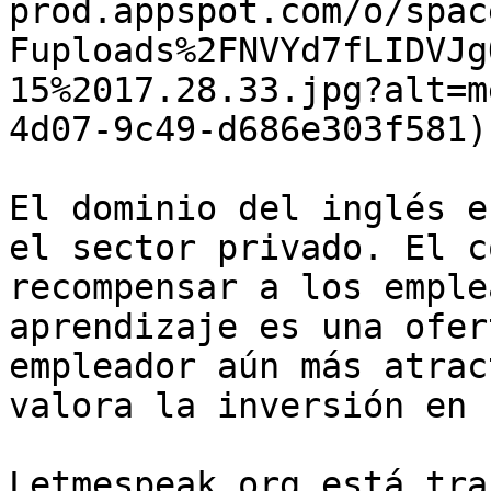
prod.appspot.com/o/spac
Fuploads%2FNVYd7fLIDVJg
15%2017.28.33.jpg?alt=m
4d07-9c49-d686e303f581)

El dominio del inglés e
el sector privado. El c
recompensar a los emple
aprendizaje es una ofer
empleador aún más atrac
valora la inversión en 
Letmespeak.org está tra