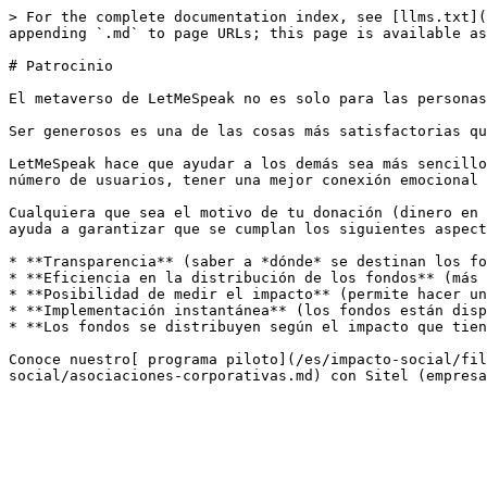
> For the complete documentation index, see [llms.txt](
appending `.md` to page URLs; this page is available as
# Patrocinio

El metaverso de LetMeSpeak no es solo para las personas
Ser generosos es una de las cosas más satisfactorias qu
LetMeSpeak hace que ayudar a los demás sea más sencillo
número de usuarios, tener una mejor conexión emocional 
Cualquiera que sea el motivo de tu donación (dinero en 
ayuda a garantizar que se cumplan los siguientes aspect
* **Transparencia** (saber a *dónde* se destinan los fo
* **Eficiencia en la distribución de los fondos** (más 
* **Posibilidad de medir el impacto** (permite hacer un
* **Implementación instantánea** (los fondos están disp
* **Los fondos se distribuyen según el impacto que tien
Conoce nuestro[ programa piloto](/es/impacto-social/fil