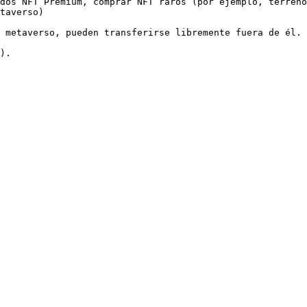
dos NFT Premium, comprar NFT raros (por ejemplo, terreno
taverso)

 metaverso, pueden transferirse libremente fuera de él.
