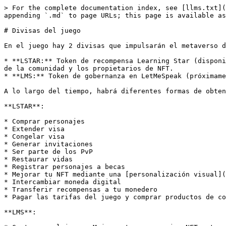
> For the complete documentation index, see [llms.txt](
appending `.md` to page URLs; this page is available as
# Divisas del juego

En el juego hay 2 divisas que impulsarán el metaverso d
* **LSTAR:** Token de recompensa Learning Star (disponi
de la comunidad y los propietarios de NFT.

* **LMS:** Token de gobernanza en LetMeSpeak (próximame
A lo largo del tiempo, habrá diferentes formas de obten
**LSTAR**:

* Comprar personajes

* Extender visa

* Congelar visa

* Generar invitaciones

* Ser parte de los PvP

* Restaurar vidas

* Registrar personajes a becas

* Mejorar tu NFT mediante una [personalización visual](
* Intercambiar moneda digital

* Transferir recompensas a tu monedero

* Pagar las tarifas del juego y comprar productos de co
**LMS**:
